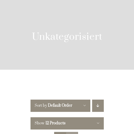
Skip
to
content
Unkategorisiert
Sort by
Default Order
Show
12 Products