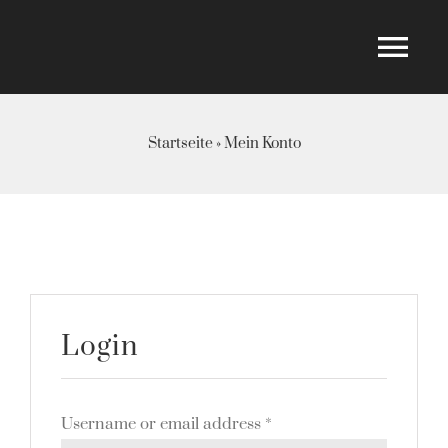
Skip
to
Tog
content
Nav
Home
Startseite
»
Mein Konto
Über mich
Shop
Login
Blog
For Free
Username or email address
*