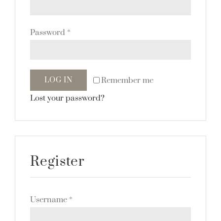
Inspiration Bücher
Kontakt
Password
*
Warenkorb
Mein Account
Remember me
LOG IN
Lost your password?
Register
Username
*