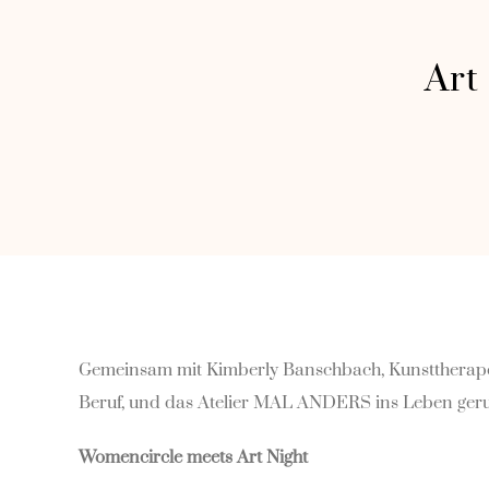
Skip
to
Art
content
Gemeinsam mit Kimberly Banschbach, Kunsttherapeut
Beruf, und das Atelier MAL ANDERS ins Leben geruf
Womencircle meets Art Night