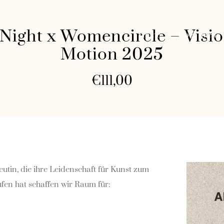
 Night x Womencircle – Visio
Home
Über mich
Motion 2025
€
111,00
in, die ihre Leidenschaft für Kunst zum
en hat schaffen wir Raum für: