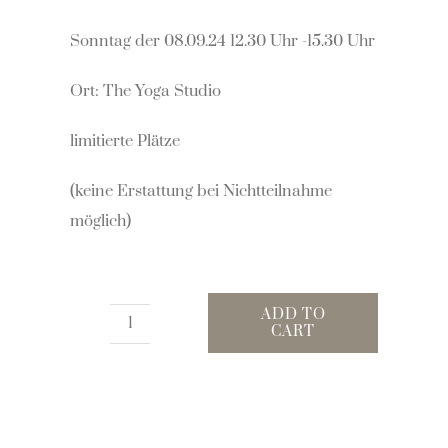
Sonntag der 08.09.24 12.30 Uhr -15.30 Uhr
Ort: The Yoga Studio
limitierte Plätze
(keine Erstattung bei Nichtteilnahme
möglich)
ADD TO
CART
Empowered
Essence
trough
self