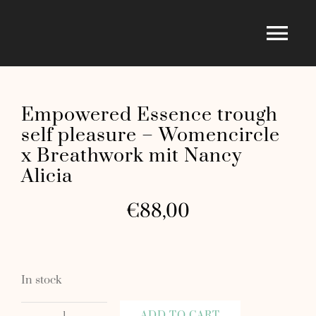
Skip
to
Tog
content
Nav
Home
Empowered Essence trough
self pleasure – Womencircle
Über mich
x Breathwork mit Nancy
Alicia
Shop
€
88,00
Blog
In stock
For Free
ADD TO CART