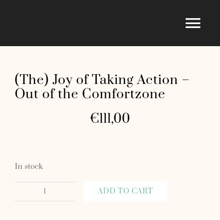
Skip
to
Tog
content
Nav
Home
(The) Joy of Taking Action –
Out of the Comfortzone
Über mich
€
111,00
Shop
In stock
Blog
ADD TO CART
(The)
For Free
Joy