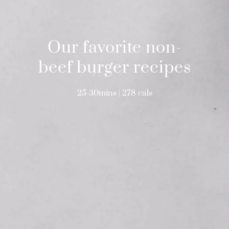
Inspiration Bücher
Kontakt
Our favorite non-
Warenkorb
beef burger recipes
Mein Account
25-30mins | 278 cals