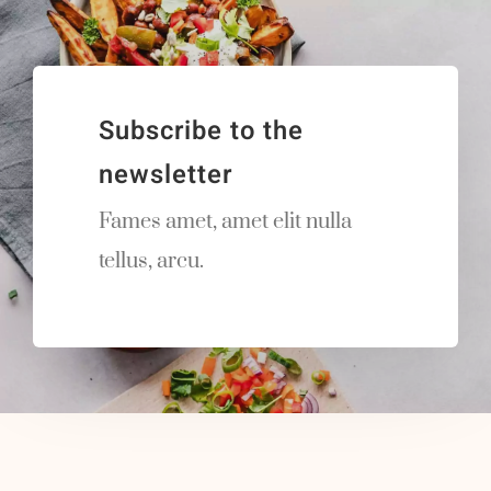
Subscribe to the
newsletter
Fames amet, amet elit nulla
tellus, arcu.