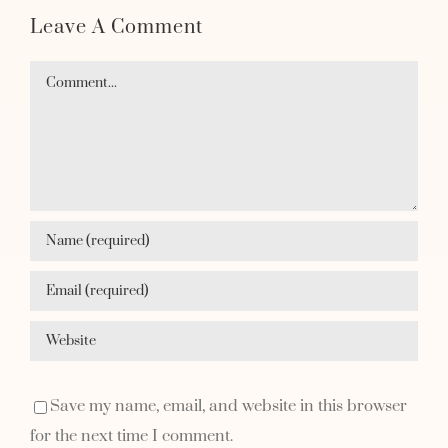
Leave A Comment
Comment
Save my name, email, and website in this browser
for the next time I comment.